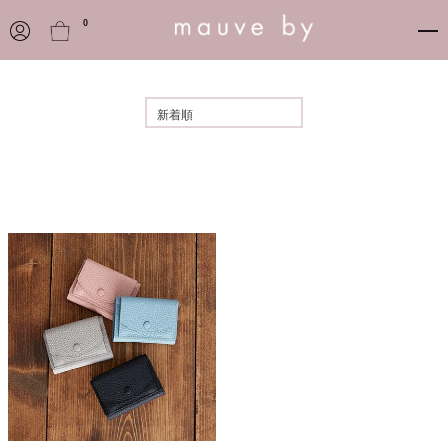
0
Category
新着順
NECKLACE
PIERCE
EARRING
RING
Q&A
SHOPPING GUIDE
LEGAL INFORMATION
CONTACT